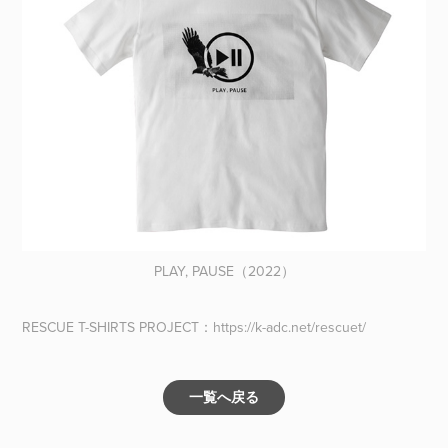
PLAY, PAUSE（2022）
RESCUE T-SHIRTS PROJECT：
https://k-adc.net/rescuet/
一覧へ戻る